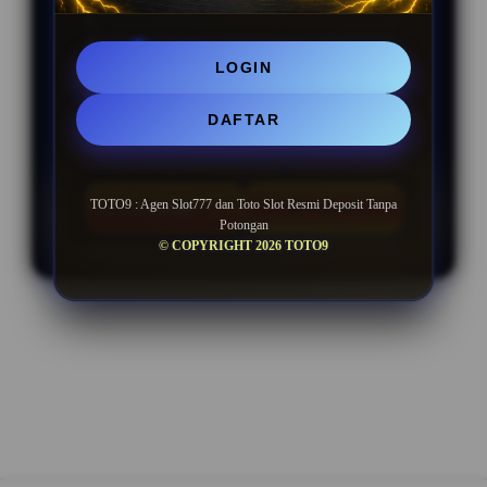
UNLIMITED
Minimal Deposit Rp. 25.000
LOGIN
Minimal Withdraw Rp 50.000
DAFTAR
TOTO9 : Agen Slot777 dan Toto Slot Resmi Deposit Tanpa
LOGIN
DAFTAR
Potongan
© COPYRIGHT 2026 TOTO9
Layer Popup Close